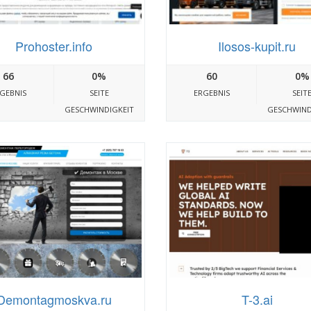
Prohoster.info
Ilosos-kupit.ru
66
0%
60
0%
GEBNIS
SEITE
ERGEBNIS
SEIT
GESCHWINDIGKEIT
GESCHWIND
Demontagmoskva.ru
T-3.ai